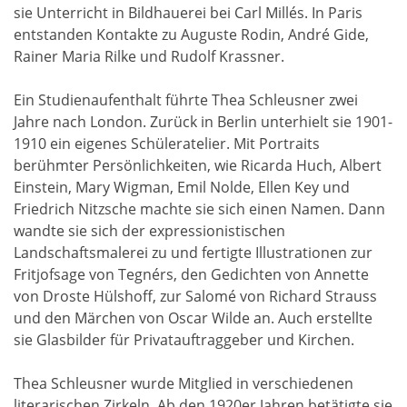
sie Unterricht in Bildhauerei bei Carl Millés. In Paris
entstanden Kontakte zu Auguste Rodin, André Gide,
Rainer Maria Rilke und Rudolf Krassner.
Ein Studienaufenthalt führte Thea Schleusner zwei
Jahre nach London. Zurück in Berlin unterhielt sie 1901-
1910 ein eigenes Schüleratelier. Mit Portraits
berühmter Persönlichkeiten, wie Ricarda Huch, Albert
Einstein, Mary Wigman, Emil Nolde, Ellen Key und
Friedrich Nitzsche machte sie sich einen Namen. Dann
wandte sie sich der expressionistischen
Landschaftsmalerei zu und fertigte Illustrationen zur
Fritjofsage von Tegnérs, den Gedichten von Annette
von Droste Hülshoff, zur Salomé von Richard Strauss
und den Märchen von Oscar Wilde an. Auch erstellte
sie Glasbilder für Privatauftraggeber und Kirchen.
Thea Schleusner wurde Mitglied in verschiedenen
literarischen Zirkeln. Ab den 1920er Jahren betätigte sie