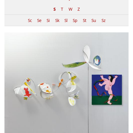
S
T
W
Z
Sc
Se
Si
Sk
Sl
Sp
St
Su
Sz