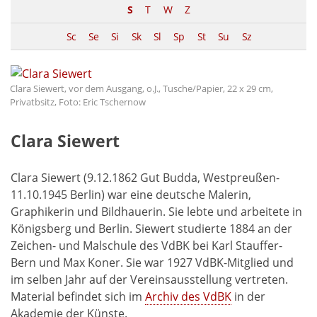
S
T
W
Z
Sc
Se
Si
Sk
Sl
Sp
St
Su
Sz
Clara Siewert, vor dem Ausgang, o.J., Tusche/Papier, 22 x 29 cm,
Privatbsitz, Foto: Eric Tschernow
Clara Siewert
Clara Siewert (9.12.1862 Gut Budda, Westpreußen-
11.10.1945 Berlin) war eine deutsche Malerin,
Graphikerin und Bildhauerin. Sie lebte und arbeitete in
Königsberg und Berlin. Siewert studierte 1884 an der
Zeichen- und Malschule des VdBK bei Karl Stauffer-
Bern und Max Koner. Sie war 1927 VdBK-Mitglied und
im selben Jahr auf der Vereinsausstellung vertreten.
Material befindet sich im
Archiv des VdBK
in der
Akademie der Künste.