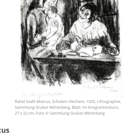
Rahel Szalit-Marcus, Scholem Alechem, 1920, Lithographie,
Sammlung Gruber Wittenberg, Blatt: Im Emigrantenbüro,
27 x 22 cm, Foto © Sammlung Gruber Wittenberg
cus