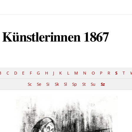
B
C
D
E
F
G
H
J
K
L
M
N
O
P
R
S
T
Sc
Se
Si
Sk
Sl
Sp
St
Su
Sz