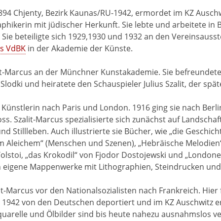
1894 Chjenty, Bezirk Kaunas/RU-1942, ermordet im KZ Auschw
hikerin mit jüdischer Herkunft. Sie lebte und arbeitete in B
 Sie beteiligte sich 1929,1930 und 1932 an den Vereinsausst
es VdBK
in der Akademie der Künste.
lit-Marcus an der Münchner Kunstakademie. Sie befreundete
Slodki und heiratete den Schauspieler Julius Szalit, der spä
 Künstlerin nach Paris und London. 1916 ging sie nach Berlin
. Szalit-Marcus spezialisierte sich zunächst auf Landschaf
und Stillleben. Auch illustrierte sie Bücher, wie „die Gesch
m Aleichem“ (Menschen und Szenen), „Hebräische Melodien“ 
lstoi, „das Krokodil“ von Fjodor Dostojewski und „Londoner
n eigene Mappenwerke mit Lithographien, Steindrucken und
it-Marcus vor den Nationalsozialisten nach Frankreich. Hier f
 1942 von den Deutschen deportiert und im KZ Auschwitz er
quarelle und Ölbilder sind bis heute nahezu ausnahmslos ve