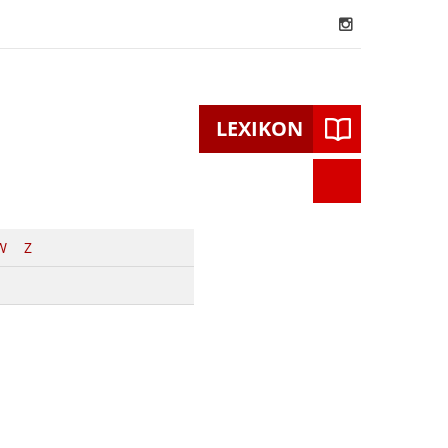
LEXIKON
Suchen
nach:
W
Z