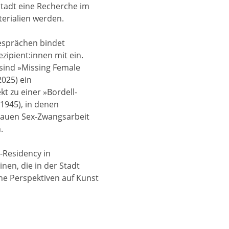
Stadt eine Recherche im
terialien werden.
esprächen bindet
ezipient:innen mit ein.
 sind »Missing Female
2025) ein
t zu einer »Bordell-
1945), in denen
rauen Sex-Zwangsarbeit
.
n-Residency in
nen, die in der Stadt
he Perspektiven auf Kunst