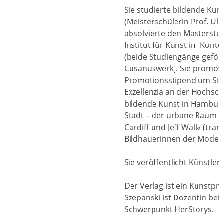
Sie studierte bildende Ku
(Meisterschülerin Prof. U
absolvierte den Masters
Institut für Kunst im Kont
(beide Studiengänge gef
Cusanuswerk). Sie promo
Promotionsstipendium St
Exzellenzia an der Hochsc
bildende Kunst in Hambur
Stadt – der urbane Raum 
Cardiff und Jeff Wall« (tr
Bildhauerinnen der Modern
Sie veröffentlicht Künstl
Der Verlag ist ein Kunstp
Szepanski ist Dozentin b
Schwerpunkt HerStorys.