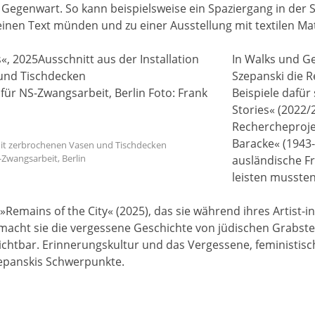
e Gegenwart. So kann beispielsweise ein Spaziergang in der 
einen Text münden und zu einer Ausstellung mit textilen Ma
In Walks und G
Szepanski die R
Beispiele dafür
Stories« (2022/
Rechercheprojek
Baracke« (1943-
 mit zerbrochenen Vasen und Tischdecken
wangsarbeit, Berlin
ausländische F
leisten mussten
»Remains of the City« (2025), das sie während ihres Artist-i
 macht sie die vergessene Geschichte von jüdischen Grabstei
ichtbar. Erinnerungskultur und das Vergessene, feministisc
zepanskis Schwerpunkte.