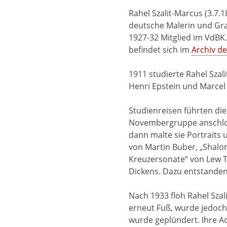
Rahel Szalit-Marcus (3.7.
deutsche Malerin und Grap
1927-32 Mitglied im VdBK.
befindet sich im
Archiv d
1911 studierte Rahel Sza
Henri Epstein und Marcel 
Studienreisen führten die
Novembergruppe anschloss
dann malte sie Portraits 
von Martin Buber, „Shalo
Kreuzersonate“ von Lew To
Dickens. Dazu entstande
Nach 1933 floh Rahel Szal
erneut Fuß, wurde jedoch
wurde geplündert. Ihre A