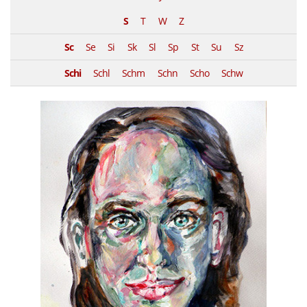
S
T
W
Z
Sc
Se
Si
Sk
Sl
Sp
St
Su
Sz
Schi
Schl
Schm
Schn
Scho
Schw