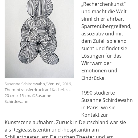
„Recherchenkunst“
und macht die Welt
sinnlich erfahrbar.
Spartenübergreifend,
assoziativ und mit
dem Zufall spielend
sucht und findet sie
Lösungen für das
Wirrwarr der
Emotionen und
Eindrücke.
Susanne Schirdewahn,“Venus“, 2016,
Thermotransferdruck auf Kachel, ca.
1990 studierte
20 cm x 15 cm, ©Susanne
Susanne Schirdewahn
Schirdewahn
in Paris, wo sie
Kontakt zur
Kunstszene aufnahm. Zurück in Deutschland war sie
als Regieassistentin und -hospitantin am
Schillertheater, am Deutschen Theater und am