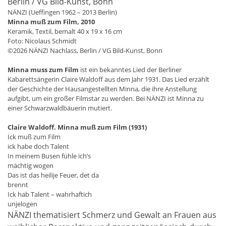
NÄNZI (Ueffingen 1962 – 2013 Berlin)
Minna muß zum Film, 2010
Keramik, Textil, bemalt 40 x 19 x 16 cm
Foto: Nicolaus Schmidt
©2026 NÄNZI Nachlass, Berlin / VG Bild-Kunst, Bonn
Minna muss zum Film
ist ein bekanntes Lied der Berliner
Kabarettsängerin Claire Waldoff aus dem Jahr 1931. Das Lied erzählt
der Geschichte der Hausangestellten Minna, die ihre Anstellung
aufgibt, um ein großer Filmstar zu werden. Bei NÄNZI ist Minna zu
einer Schwarzwaldbäuerin mutiert.
Claire Waldoff. Minna muß zum Film (1931)
Ick muß zum Film
ick habe doch Talent
In meinem Busen fühle ich’s
mächtig wogen
Das ist das heilije Feuer, det da
brennt
Ick hab Talent – wahrhaftich
unjelogen
NÄNZI thematisiert Schmerz und Gewalt an Frauen aus