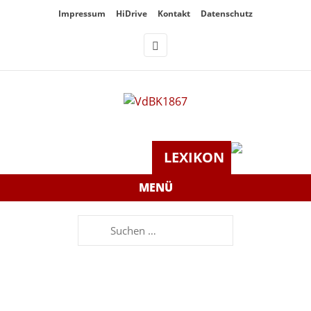
Überspringe
Impressum
HiDrive
Kontakt
Datenschutz
den
Inhalt
LEXIKON
MENÜ
Suchen
nach: