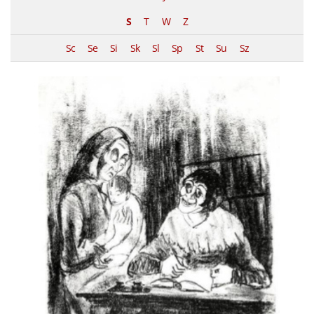
S
T
W
Z
Sc
Se
Si
Sk
Sl
Sp
St
Su
Sz