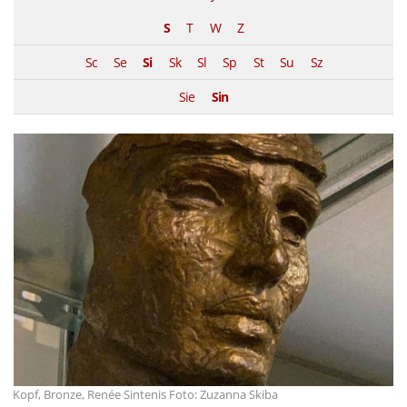
S
T
W
Z
Sc
Se
Si
Sk
Sl
Sp
St
Su
Sz
Sie
Sin
Kopf, Bronze, Renée Sintenis Foto: Zuzanna Skiba