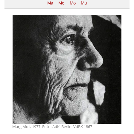
Ma
Me
Mo
Mu
Marg Moll, 1977, Foto: AdK, Berlin, VdBK 1867