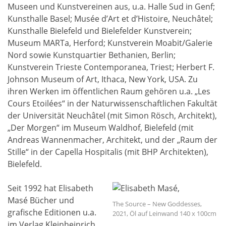
Museen und Kunstvereinen aus, u.a. Halle Sud in Genf;
Kunsthalle Basel; Musée d’Art et d’Histoire, Neuchâtel;
Kunsthalle Bielefeld und Bielefelder Kunstverein;
Museum MARTa, Herford; Kunstverein Moabit/Galerie
Nord sowie Kunstquartier Bethanien, Berlin;
Kunstverein Trieste Contemporanea, Triest; Herbert F.
Johnson Museum of Art, Ithaca, New York, USA. Zu
ihren Werken im öffentlichen Raum gehören u.a. „Les
Cours Etoilées“ in der Naturwissenschaftlichen Fakultät
der Universität Neuchâtel (mit Simon Rösch, Architekt),
„Der Morgen“ im Museum Waldhof, Bielefeld (mit
Andreas Wannenmacher, Architekt, und der „Raum der
Stille“ in der Capella Hospitalis (mit BHP Architekten),
Bielefeld.
Seit 1992 hat Elisabeth
Masé Bücher und
The Source – New Goddesses,
grafische Editionen u.a.
2021, Öl auf Leinwand 140 x 100cm
im Verlag Kleinheinrich,