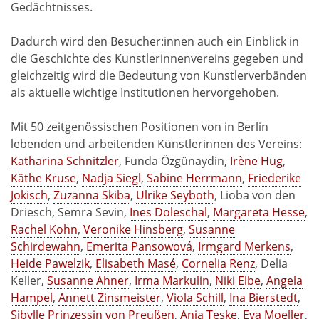
Gedächtnisses.
Dadurch wird den Besucher:innen auch ein Einblick in
die Geschichte des Kunstlerinnenvereins gegeben und
gleichzeitig wird die Bedeutung von Kunstlerverbänden
als aktuelle wichtige Institutionen hervorgehoben.
Mit 50 zeitgenössischen Positionen von in Berlin
lebenden und arbeitenden Künstlerinnen des Vereins:
Katharina Schnitzler
, Funda Özgünaydin,
Irène Hug
,
Käthe Kruse
,
Nadja Siegl
,
Sabine Herrmann
,
Friederike
Jokisch
,
Zuzanna Skiba
,
Ulrike Seyboth
, Lioba von den
Driesch, Semra Sevin,
Ines Doleschal
,
Margareta Hesse
,
Rachel Kohn
,
Veronike Hinsberg
,
Susanne
Schirdewahn
,
Emerita Pansowová
,
Irmgard Merkens
,
Heide Pawelzik
,
Elisabeth Masé
,
Cornelia Renz
, Delia
Keller,
Susanne Ahner
,
Irma Markulin
,
Niki Elbe
,
Angela
Hampel
,
Annett Zinsmeister
,
Viola Schill
,
Ina Bierstedt
,
Sibylle Prinzessin von Preußen
,
Anja Teske
,
Eva Moeller
,