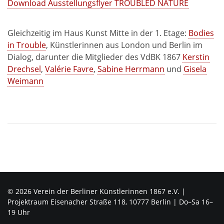
Download Ausstellungsflyer TROUBLED NATURE
Gleichzeitig im Haus Kunst Mitte in der 1. Etage:
Bodies
in Trouble
, Künstlerinnen aus London und Berlin im
Dialog, darunter die Mitglieder des VdBK 1867
Kerstin
Drechsel
,
Valérie Favre
,
Sabine Herrmann
und
Gisela
Weimann
© 2026 Verein der Berliner Künstlerinnen 1867 e.V. |
Projektraum Eisenacher Straße 118, 10777 Berlin | Do–Sa 16–
19 Uhr