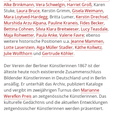
Alke Brinkmann
,
Vera Schwelgin
,
Harriet Groß
, Karen
Stuke,
Laura Bruce
, Kerstin Grimm,
Gisela Weimann
,
Mara Loytved-Hardegg
, Britta Lumer,
Kerstin Drechsel
,
Murshida Arzu Alpana
,
Pauline Kraneis
,
Fides Becker
,
Bettina Cohnen
,
Silvia Klara Breitwieser
,
Lucy Teasdale
,
Maja Rohwetter
,
Paula Anke
,
Valerie Favre
; ebenso
weitere historische Positionen u.a.
Jeanne Mammen
,
Lotte Laserstein
,
Aiga Müller Stadler
,
Käthe Kollwitz
,
Julie Wolfthorn
und
Gertrude Köhler
.
Der Verein der Berliner Künstlerinnen 1867 ist der
älteste heute noch existierende Zusammenschluss
Bildender Künstlerinnen in Deutschland und in Berlin
ansäßig. Er unterhält das Archiv, publiziert Kataloge
und vergibt im zweijährigen Turnus den
Marianne
Werefkin Preis
an zeitgenössische Künstlerinnen. Das
kulturelle Gedächtnis und die aktuellen Entwicklungen
zeitgenössischer Künstlerinnen werden präsentiert.