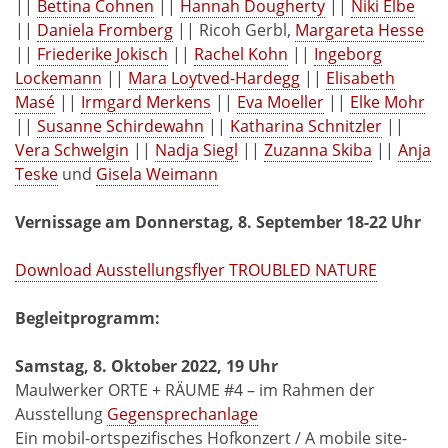
||
Bettina Cohnen
||
Hannah Dougherty
||
Niki Elbe
||
Daniela Fromberg
|| Ricoh Gerbl,
Margareta Hesse
||
Friederike Jokisch
||
Rachel Kohn
||
Ingeborg
Lockemann
||
Mara Loytved-Hardegg
||
Elisabeth
Masé
||
Irmgard Merkens
||
Eva Moeller
||
Elke Mohr
||
Susanne Schirdewahn
||
Katharina Schnitzler
||
Vera Schwelgin
||
Nadja Siegl
||
Zuzanna Skiba
||
Anja
Teske
und
Gisela Weimann
Vernissage am Donnerstag, 8. September 18-22 Uhr
Download Ausstellungsflyer TROUBLED NATURE
Begleitprogramm:
Samstag, 8. Oktober 2022, 19 Uhr
Maulwerker ORTE + RÄUME #4 – im Rahmen der
Ausstellung
Gegensprechanlage
Ein mobil-ortspezifisches Hofkonzert / A mobile site-