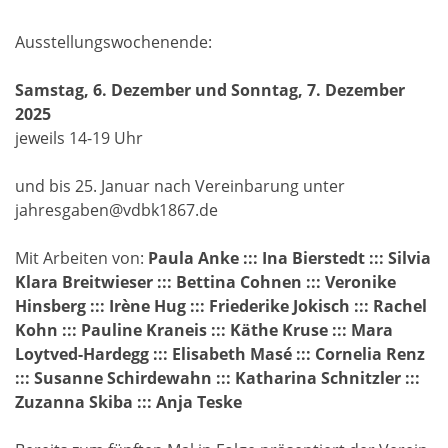
Ausstellungswochenende:
Samstag, 6. Dezember und Sonntag, 7. Dezember
2025
jeweils 14-19 Uhr
und bis 25. Januar nach Vereinbarung unter
jahresgaben@vdbk1867.de
Mit Arbeiten von:
Paula Anke ::: Ina Bierstedt ::: Silvia
Klara Breitwieser ::: Bettina Cohnen ::: Veronike
Hinsberg ::: Irène Hug ::: Friederike Jokisch ::: Rachel
Kohn ::: Pauline Kraneis ::: Käthe Kruse ::: Mara
Loytved-Hardegg ::: Elisabeth Masé ::: Cornelia Renz
::: Susanne Schirdewahn ::: Katharina Schnitzler :::
Zuzanna Skiba ::: Anja Teske