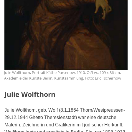
Julie Wolfthorn, Portrait Käthe Parsenow, 1910, Öl/Lw., 109 x 86 cm,
Akademie der Künste Berlin, Kunstsammlung, Foto: Eric Tschernow
Julie Wolfthorn
Julie Wolfthorn, geb. Wolf (8.1.1864 Thorn/Westpreussen-
29.12.1944 Ghetto Theresienstadt) war eine deutsche
Malerin, Zeichnerin und Grafikerin mit jüdischer Herkunft.