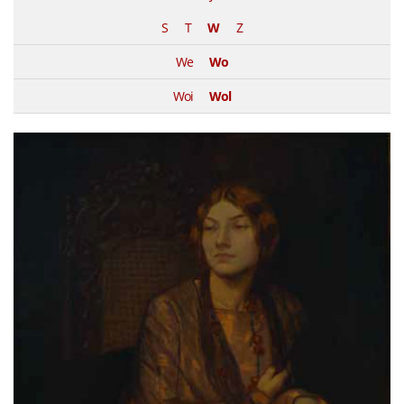
S
T
W
Z
We
Wo
Woi
Wol