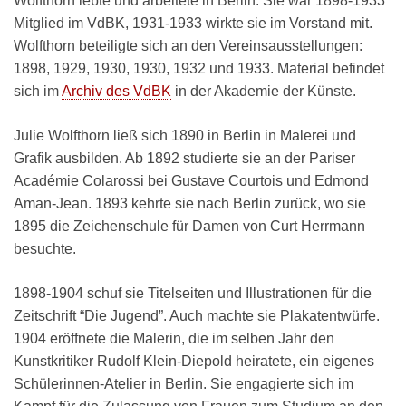
Wolfthorn lebte und arbeitete in Berlin. Sie war 1898-1933
Mitglied im VdBK, 1931-1933 wirkte sie im Vorstand mit.
Wolfthorn beteiligte sich an den Vereinsausstellungen:
1898, 1929, 1930, 1930, 1932 und 1933. Material befindet
sich im
Archiv des VdBK
in der Akademie der Künste.
Julie Wolfthorn ließ sich
1890
in Berlin in
Malerei und
Grafik
ausbilden
.
Ab 1892 studierte sie an der Pariser
Académie Colarossi
bei Gustave Courtois und Edmond
Aman-Jean.
1893 kehrte sie nach Berlin zurück, wo sie
1895 die Zeichenschule für Damen von Curt Herrmann
besuchte.
1898-1904 schuf sie Titelseiten und Illustrationen für die
Zeitschrift “Die Jugend”. Auch machte sie Plakatentwürfe.
1904 eröffnete die Malerin, die im selben Jahr den
Kunstkritiker Rudolf Klein-Diepold heiratete, ein eigenes
Schülerinnen-Atelier in Berlin. Sie engagierte sich im