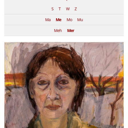
S
T
W
Z
Ma
Me
Mo
Mu
Meh
Mer