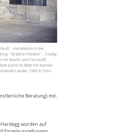
ruß`, Installation in der
ng ´50 Jahre Frieden?`, 3-teilig:
 mit Wachs und Tarnstoff,
beit (nicht im Bild) mit Namen
führende Länder, 1995 © Foto:
stlerische Beratung) mit.
-Hardegg wurden auf
d Einzelausstellungen