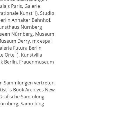
lais Paris, Galerie
ationale Kunst`I), Studio
erlin Anhalter Bahnhof,
unsthaus Nürnberg
museen Nürnberg, Museum
 Museum Derry, mx espai
alerie Futura Berlin
e Orte`), Kunstvilla
rk Berlin, Frauenmuseum
hen Sammlungen vertreten,
rtist´s Book Archives New
Grafische Sammlung
 Nürnberg, Sammlung