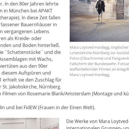
r. In den 80er Jahren lehrte
ten in München bei APAKT
erapie). In diese Zeit fallen
rlassener Bauernhäuser in
uren vergangenen Lebens
en als Kreide- oder
nden und Boden hinterließ.
Mara Loytved-Hardegg, Englischer G
rie ´Schattenstücke` und die
Lorenzkirche Nürnberg zur Ausstellu
Fotos (Cibachrome) und Fangoerde
Assemblagen mit Wachs,
Fallschirm der Bundeswehr, Fotoar
piertüten aus den 90er
waffenliefernder Firmen an kriegs
n diesem Aufspüren und
Mara Loytved-Hardegg
erhielt sie den Zuschlag für
 St. Jakobskirche, Nürnberg.
n Filmen von Rosemarie Blank/Amsterdam (Montage und kün
rlin und bei FidEW (Frauen in der Einen Welt).
Die Werke von Mara Loytved
internationalen Gruppen- un