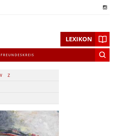
LEXIKON
Suchen
FREUNDESKREIS
nach:
W
Z