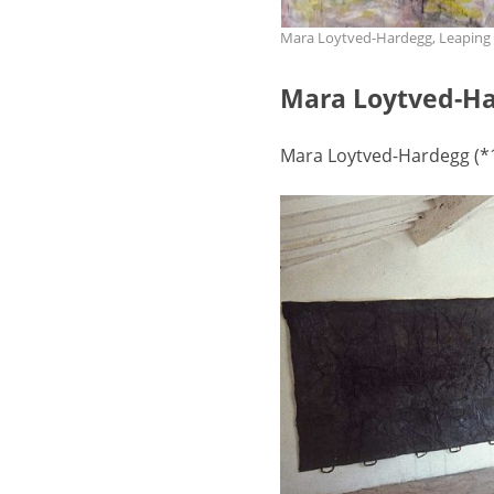
Mara Loytved-Hardegg, Leaping t
Mara Loytved-H
Mara Loytved-Hardegg (*19