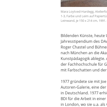
Mara Loytved-Hardegg, Atelierfot
1-3, Farbe und Leim auf Papiertüt
Leinwand, je 150 x 214 cm, 1991
Bildenden Künste, heute U
Jahresstipendium des DAAD
Roger Chastel und Bühnen
nach München an die Akad
Kunstpädagogik ablegte. 
der Fachhochschule für Ge
mit Farbschatten und der
1977 gründete sie mit Joe
Autoren-Galerie, eine de
in Deutschland. 1977 erhi
BDI für die Arbeit in einer
in London, wo sie u.a. al