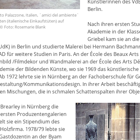
Künstlerinnen des VdB
Berlin.
o Palazzone, Italien, ´amici del ambiente`
en (italienische Einkaufstüten) auf
Nach ihren ersten St
. © Foto: Rosemarie Blank
Akademie in der Klasse 
Griebel kam sie an di
dK) in Berlin und studierte Malerei bei Hermann Bachmann. 
 für weitere Studien in Paris. An der École des Beaux Arts s
bild /Filmdekor und Wandmalerei an der École des Arts Déc
emie der Bildenden Künste, wo sie 1969 das künstlerische
Ab 1972 lehrte sie in Nürnberg an der Fachoberschule für G
staltung/Kommunikationsdesign. In ihrer Arbeit beschäftigte
en Mischungen, die in schmalen Schattenspalten ihrer Obje
 Brearley in Nürnberg die
r ersten Produzentengalerien
elt sie ein Stipendium des
 Holzfirma. 1978/79 lebte sie
s Gastdozentin an der Byam