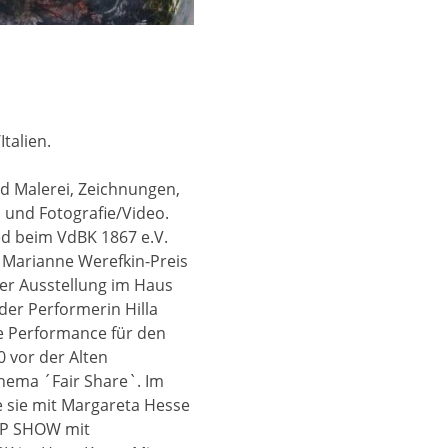
talien.
d Malerei, Zeichnungen,
n und Fotografie/Video.
ied beim VdBK 1867 e.V.
 Marianne Werefkin-Preis
er Ausstellung im Haus
 der Performerin Hilla
ine Performance für den
 vor der Alten
hema ´Fair Share`. Im
e sie mit Margareta Hesse
UP SHOW mit