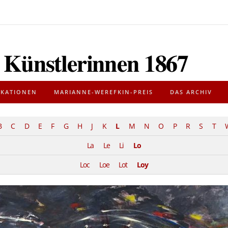
IKATIONEN
MARIANNE-WEREFKIN-PREIS
DAS ARCHIV
B
C
D
E
F
G
H
J
K
L
M
N
O
P
R
S
T
La
Le
Li
Lo
Loc
Loe
Lot
Loy