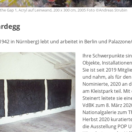
he Gap 1, Acryl auf Leinwand, 200 x 300 cm, 2005 Foto ©Andreas Strubin
ardegg
42 in Nürnberg) lebt und arbeitet in Berlin und Palazzone/I
Ihre Schwerpunkte sin
Objekte, Installatione
Sie ist seit 2019 Mitgl
und nahm, als für den
Nominierte, 2020 an d
am Kleistpark teil. Mit
Steinert leitete sie e
VdBK zum 8. März 2020
Nationalgalerie zum T
Herbst 2020 kuratiert
die Ausstellung POP 