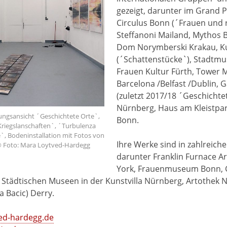
gezeigt, darunter im Grand Pa
Circulus Bonn (´Frauen und r
Steffanoni Mailand, Mythos B
Dom Norymberski Krakau, K
(´Schattenstücke`), Stadt
Frauen Kultur Fürth, Tower
Barcelona /Belfast /Dublin, G
(zuletzt 2017/18 ´Geschichtet
Nürnberg, Haus am Kleistpa
ungsansicht ´Geschichtete Orte`,
Bonn.
 ´Kriegslanschaften`, ´Turbulenza
, Bodeninstallation mit Fotos von
Ihre Werke sind in zahlreic
© Foto: Mara Loytved-Hardegg
darunter Franklin Furnace A
York, Frauenmuseum Bonn, 
Städtischen Museen in der Kunstvilla Nürnberg, Artothek
a Bacic) Derry.
ed-hardegg.de