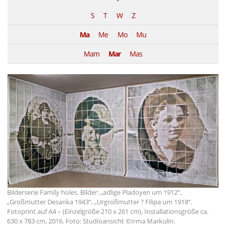
S
T
W
Z
Ma
Me
Mo
Mu
Mam
Mar
Mas
Bilderserie Family holes. Bilder: „adlige Pladoyen um 1912“,
„Großmutter Desanka 1943“, „Urgroßmutter ? Filipa um 1918“.
Fotoprint auf A4 – (Einzelgröße 210 x 261 cm), Installationsgröße ca.
630 x 783 cm, 2016. Foto: Studioansicht ©Irma Markulin.