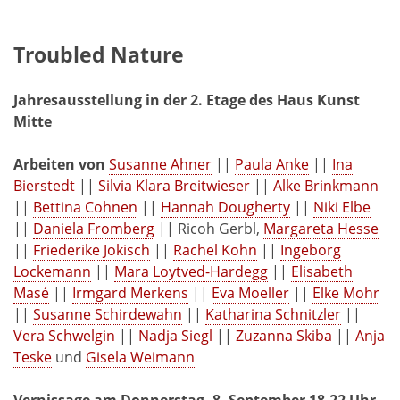
Troubled Nature
Jahresausstellung
in der 2. Etage des Haus Kunst
Mitte
Arbeiten von
Susanne Ahner
||
Paula Anke
||
Ina
Bierstedt
||
Silvia Klara Breitwieser
||
Alke Brinkmann
||
Bettina Cohnen
||
Hannah Dougherty
||
Niki Elbe
||
Daniela Fromberg
|| Ricoh Gerbl,
Margareta Hesse
||
Friederike Jokisch
||
Rachel Kohn
||
Ingeborg
Lockemann
||
Mara Loytved-Hardegg
||
Elisabeth
Masé
||
Irmgard Merkens
||
Eva Moeller
||
Elke Mohr
||
Susanne Schirdewahn
||
Katharina Schnitzler
||
Vera Schwelgin
||
Nadja Siegl
||
Zuzanna Skiba
||
Anja
Teske
und
Gisela Weimann
Vernissage am Donnerstag, 8. September 18-22 Uhr