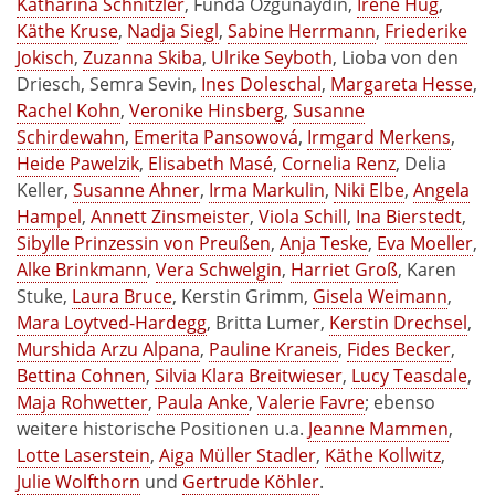
Katharina Schnitzler
, Funda Özgünaydin,
Irène Hug
,
Käthe Kruse
,
Nadja Siegl
,
Sabine Herrmann
,
Friederike
Jokisch
,
Zuzanna Skiba
,
Ulrike Seyboth
, Lioba von den
Driesch, Semra Sevin,
Ines Doleschal
,
Margareta Hesse
,
Rachel Kohn
,
Veronike Hinsberg
,
Susanne
Schirdewahn
,
Emerita Pansowová
,
Irmgard Merkens
,
Heide Pawelzik
,
Elisabeth Masé
,
Cornelia Renz
, Delia
Keller,
Susanne Ahner
,
Irma Markulin
,
Niki Elbe
,
Angela
Hampel
,
Annett Zinsmeister
,
Viola Schill
,
Ina Bierstedt
,
Sibylle Prinzessin von Preußen
,
Anja Teske
,
Eva Moeller
,
Alke Brinkmann
,
Vera Schwelgin
,
Harriet Groß
, Karen
Stuke,
Laura Bruce
, Kerstin Grimm,
Gisela Weimann
,
Mara Loytved-Hardegg
, Britta Lumer,
Kerstin Drechsel
,
Murshida Arzu Alpana
,
Pauline Kraneis
,
Fides Becker
,
Bettina Cohnen
,
Silvia Klara Breitwieser
,
Lucy Teasdale
,
Maja Rohwetter
,
Paula Anke
,
Valerie Favre
; ebenso
weitere historische Positionen u.a.
Jeanne Mammen
,
Lotte Laserstein
,
Aiga Müller Stadler
,
Käthe Kollwitz
,
Julie Wolfthorn
und
Gertrude Köhler
.