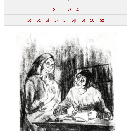
S
T
W
Z
Sc
Se
Si
Sk
Sl
Sp
St
Su
Sz