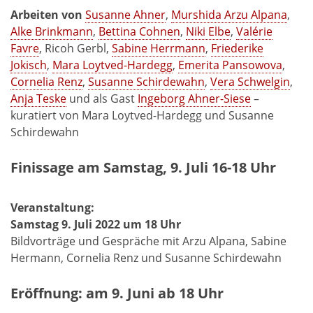
Arbeiten von
Susanne Ahner
,
Murshida Arzu Alpana
,
Alke Brinkmann
,
Bettina Cohnen
,
Niki Elbe
,
Valérie
Favre
, Ricoh Gerbl,
Sabine Herrmann
,
Friederike
Jokisch
,
Mara Loytved-Hardegg
,
Emerita Pansowova
,
Cornelia Renz
,
Susanne Schirdewahn
,
Vera Schwelgin
,
Anja Teske
und als Gast
Ingeborg Ahner-Siese
–
kuratiert von Mara Loytved-Hardegg und Susanne
Schirdewahn
Finissage am Samstag, 9. Juli 16-18 Uhr
Veranstaltung:
Samstag 9. Juli 2022 um 18 Uhr
Bildvorträge und Gespräche mit Arzu Alpana, Sabine
Hermann, Cornelia Renz und Susanne Schirdewahn
Eröffnung: am 9. Juni ab 18 Uhr