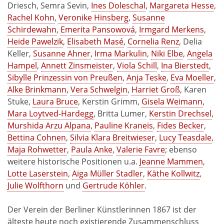
Driesch, Semra Sevin,
Ines Doleschal
,
Margareta Hesse
,
Rachel Kohn
,
Veronike Hinsberg
,
Susanne
Schirdewahn
,
Emerita Pansowová
,
Irmgard Merkens
,
Heide Pawelzik
,
Elisabeth Masé
,
Cornelia Renz
, Delia
Keller,
Susanne Ahner
,
Irma Markulin
,
Niki Elbe
,
Angela
Hampel
,
Annett Zinsmeister
,
Viola Schill
,
Ina Bierstedt
,
Sibylle Prinzessin von Preußen
,
Anja Teske
,
Eva Moeller
,
Alke Brinkmann
,
Vera Schwelgin
,
Harriet Groß
, Karen
Stuke,
Laura Bruce
, Kerstin Grimm,
Gisela Weimann
,
Mara Loytved-Hardegg
, Britta Lumer,
Kerstin Drechsel
,
Murshida Arzu Alpana
,
Pauline Kraneis
,
Fides Becker
,
Bettina Cohnen
,
Silvia Klara Breitwieser
,
Lucy Teasdale
,
Maja Rohwetter
,
Paula Anke
,
Valerie Favre
; ebenso
weitere historische Positionen u.a.
Jeanne Mammen
,
Lotte Laserstein
,
Aiga Müller Stadler
,
Käthe Kollwitz
,
Julie Wolfthorn
und
Gertrude Köhler
.
Der Verein der Berliner Künstlerinnen 1867 ist der
älteste heute noch existierende Zusammenschluss