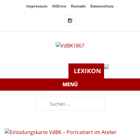
Überspringe
Impressum
HiDrive
Kontakt
Datenschutz
den
Inhalt
LEXIKON
MENÜ
Suchen
nach: