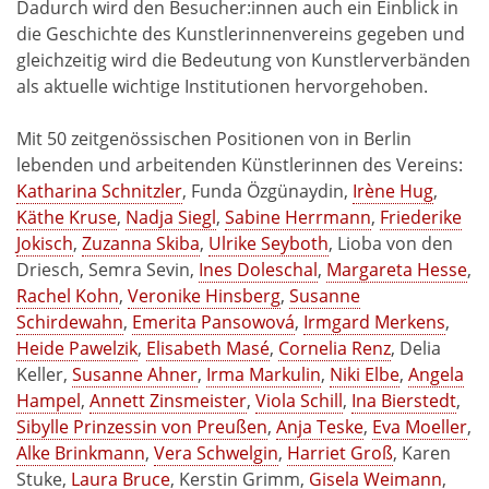
Dadurch wird den Besucher:innen auch ein Einblick in
die Geschichte des Kunstlerinnenvereins gegeben und
gleichzeitig wird die Bedeutung von Kunstlerverbänden
als aktuelle wichtige Institutionen hervorgehoben.
Mit 50 zeitgenössischen Positionen von in Berlin
lebenden und arbeitenden Künstlerinnen des Vereins:
Katharina Schnitzler
, Funda Özgünaydin,
Irène Hug
,
Käthe Kruse
,
Nadja Siegl
,
Sabine Herrmann
,
Friederike
Jokisch
,
Zuzanna Skiba
,
Ulrike Seyboth
, Lioba von den
Driesch, Semra Sevin,
Ines Doleschal
,
Margareta Hesse
,
Rachel Kohn
,
Veronike Hinsberg
,
Susanne
Schirdewahn
,
Emerita Pansowová
,
Irmgard Merkens
,
Heide Pawelzik
,
Elisabeth Masé
,
Cornelia Renz
, Delia
Keller,
Susanne Ahner
,
Irma Markulin
,
Niki Elbe
,
Angela
Hampel
,
Annett Zinsmeister
,
Viola Schill
,
Ina Bierstedt
,
Sibylle Prinzessin von Preußen
,
Anja Teske
,
Eva Moeller
,
Alke Brinkmann
,
Vera Schwelgin
,
Harriet Groß
, Karen
Stuke,
Laura Bruce
, Kerstin Grimm,
Gisela Weimann
,