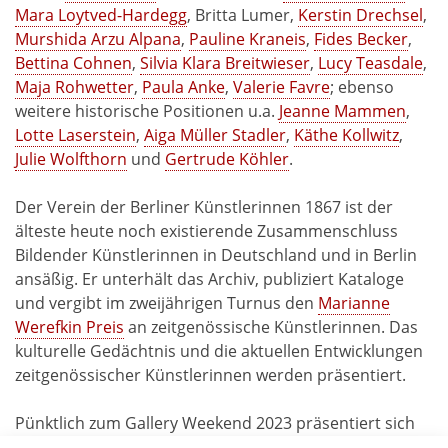
Mara Loytved-Hardegg
, Britta Lumer,
Kerstin Drechsel
,
Murshida Arzu Alpana
,
Pauline Kraneis
,
Fides Becker
,
Bettina Cohnen
,
Silvia Klara Breitwieser
,
Lucy Teasdale
,
Maja Rohwetter
,
Paula Anke
,
Valerie Favre
; ebenso
weitere historische Positionen u.a.
Jeanne Mammen
,
Lotte Laserstein
,
Aiga Müller Stadler
,
Käthe Kollwitz
,
Julie Wolfthorn
und
Gertrude Köhler
.
Der Verein der Berliner Künstlerinnen 1867 ist der
älteste heute noch existierende Zusammenschluss
Bildender Künstlerinnen in Deutschland und in Berlin
ansäßig. Er unterhält das Archiv, publiziert Kataloge
und vergibt im zweijährigen Turnus den
Marianne
Werefkin Preis
an zeitgenössische Künstlerinnen. Das
kulturelle Gedächtnis und die aktuellen Entwicklungen
zeitgenössischer Künstlerinnen werden präsentiert.
Pünktlich zum Gallery Weekend 2023 präsentiert sich
der Verein der Berliner Künstlerinnen 1867 im neuen