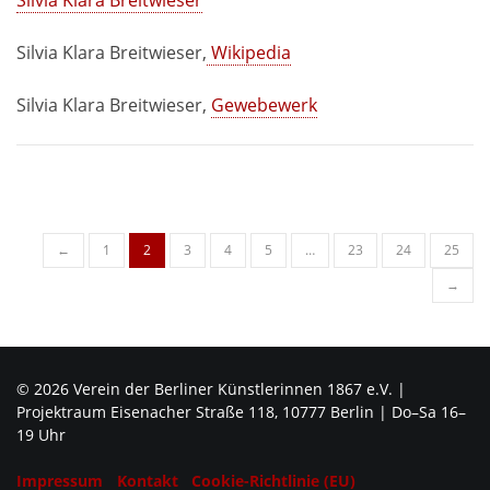
Silvia Klara Breitwieser
Silvia Klara Breitwieser,
Wikipedia
Silvia Klara Breitwieser,
Gewebewerk
Posts
←
1
2
3
4
5
…
23
24
25
navigation
→
© 2026 Verein der Berliner Künstlerinnen 1867 e.V. |
Projektraum Eisenacher Straße 118, 10777 Berlin | Do–Sa 16–
19 Uhr
Impressum
Kontakt
Cookie-Richtlinie (EU)