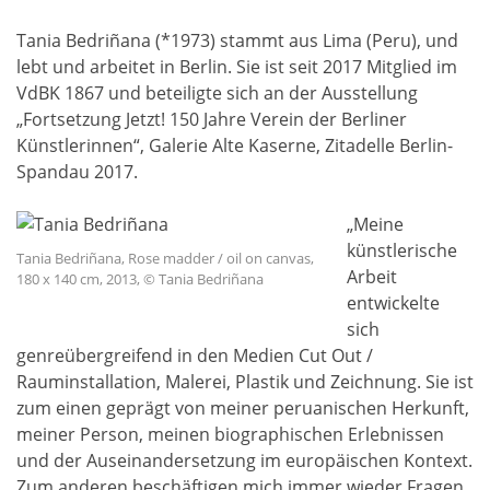
Tania Bedriñana (*1973) stammt aus Lima (Peru), und
lebt und arbeitet in Berlin. Sie ist seit 2017 Mitglied im
VdBK 1867 und beteiligte sich an der Ausstellung
„Fortsetzung Jetzt! 150 Jahre Verein der Berliner
Künstlerinnen“, Galerie Alte Kaserne, Zitadelle Berlin-
Spandau 2017.
„Meine
künstlerische
Tania Bedriñana, Rose madder / oil on canvas,
Arbeit
180 x 140 cm, 2013, © Tania Bedriñana
entwickelte
sich
genreübergreifend in den Medien Cut Out /
Rauminstallation, Malerei, Plastik und Zeichnung. Sie ist
zum einen geprägt von meiner peruanischen Herkunft,
meiner Person, meinen biographischen Erlebnissen
und der Auseinandersetzung im europäischen Kontext.
Zum anderen beschäftigen mich immer wieder Fragen