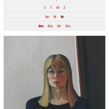
S
T
W
Z
Be
Bi
Br
Bra
Bre
Bri
Bru