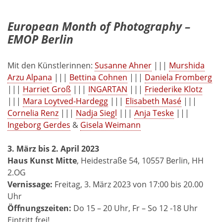
European Month of Photography –
EMOP Berlin
Mit den Künstlerinnen:
Susanne Ahner
|||
Murshida
Arzu Alpana
|||
Bettina Cohnen
|||
Daniela Fromberg
|||
Harriet Groß
|||
INGARTAN
|||
Friederike Klotz
|||
Mara Loytved-Hardegg
|||
Elisabeth Masé
|||
Cornelia Renz
|||
Nadja Siegl
|||
Anja Teske
|||
Ingeborg Gerdes
&
Gisela Weimann
3. März bis 2. April 2023
Haus Kunst Mitte
, Heidestraße 54, 10557 Berlin, HH
2.OG
Vernissage:
Freitag, 3. März 2023 von 17:00 bis 20.00
Uhr
Öffnungszeiten:
Do 15 – 20 Uhr, Fr – So 12 -18 Uhr
Eintritt frei!