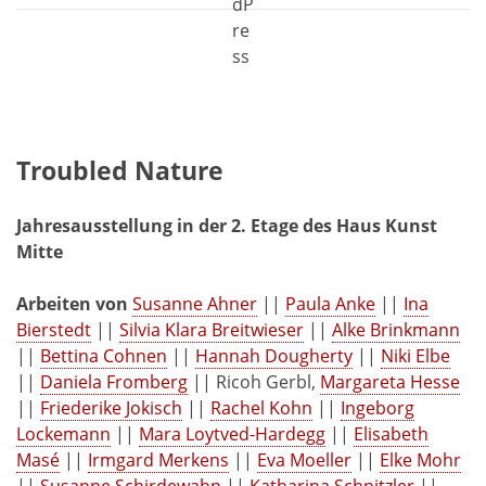
Troubled Nature
Jahresausstellung
in der 2. Etage des Haus Kunst
Mitte
Arbeiten von
Susanne Ahner
||
Paula Anke
||
Ina
Bierstedt
||
Silvia Klara Breitwieser
||
Alke Brinkmann
||
Bettina Cohnen
||
Hannah Dougherty
||
Niki Elbe
||
Daniela Fromberg
|| Ricoh Gerbl,
Margareta Hesse
||
Friederike Jokisch
||
Rachel Kohn
||
Ingeborg
Lockemann
||
Mara Loytved-Hardegg
||
Elisabeth
Masé
||
Irmgard Merkens
||
Eva Moeller
||
Elke Mohr