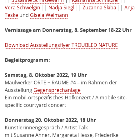
||
Susanne Schirdewahn
||
Katharina Schnitzler
||
Vera Schwelgin
||
Nadja Siegl
||
Zuzanna Skiba
||
Anja
Teske
und
Gisela Weimann
Vernissage am Donnerstag, 8. September 18-22 Uhr
Download Ausstellungsflyer TROUBLED NATURE
Begleitprogramm:
Samstag, 8. Oktober 2022, 19 Uhr
Maulwerker ORTE + RÄUME #4 – im Rahmen der
Ausstellung
Gegensprechanlage
Ein mobil-ortspezifisches Hofkonzert / A mobile site-
specific courtyard concert
Donnerstag 20. Oktober 2022, 18 Uhr
Künstlerinnengespräch / Artist Talk
mit Susanne Ahner, Margareta Hesse, Friederike