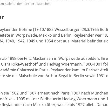
cm, Galerie "der Panther", München
er
 Reylaender-Böhme (19.10.1882 Wesselburgen-29.3.1965 Berl
beitete in Worpswede, Mexiko und Berlin. Reylaender war 19
934, 1940, 1942, 1949 und 1954 dort aus. Material befindet s
.
ich ab 1898 bei Fritz Mackensen in Worpswede ausbilden. Ih
Clara Rilke-Westhoff und Hedwig Woermann. 1900-1901 fol
Académie Colarossi in Paris. Reylaender kam im Pariser Ate
te sie die Malschule von Arthur Segal in Berlin sowie 1931 
en sie 1902 und 1907 erneut nach Paris, 1907 nach Münche
rdafrika – 1905 mit der Bildhauerin Hedwig Woermann und 
 Reylaender nach Mexiko über, wo sie bis 1927 blieb. Danach 