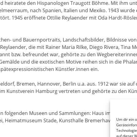
d heiratete den Hispanologen Traugott Böhme. Mit ihm un
elmeerraum, nach Spanien, Italien und Mexiko. 1943 wurde e
ört. 1945 eröffnete Ottilie Reylaender mit Oda Hardt-Rösler
hen- und Bauernportraits, Landschaftsbilder, Bildnisse vo
eylaender, die mit Rainer Maria Rilke, Diego Rivera, Tina M
annt bzw. befreundet war, gehörte zu den Wegbereiterinn
r Gemälde und die exotischen Motive reihen sich in die Phala
pätexpressionistischen Künstler.innen ein.
seldorf, Bremen, Hannover, Berlin u.a. aus. 1912 war sie au
8 im Kunstverein Hamburg vertreten und gehörte zu den Küns
h in folgenden Museen und Sammlungen: Haus im Schluh 
Um dir ein 
zei, Heimatmuseum Stade, Kunsthalle Bremerhaven und Gale
Geräteinfor
Technologie
auf dieser 