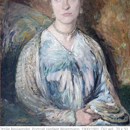
Ottilie Reylaender, Portrait Hedwig Woermann, 1900/1901, Öl/Lwd., 70 x 50