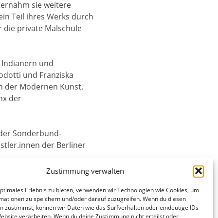
ternahm sie weitere
in Teil ihres Werks durch
 die private Malschule
n Indianern und
odotti und Franziska
en der Modernen Kunst.
nx der
f der Sonderbund-
tler.innen der Berliner
Zustimmung verwalten
Worpswede, Worpsweder
optimales Erlebnis zu bieten, verwenden wir Technologien wie Cookies, um
rie „der Panther“,
mationen zu speichern und/oder darauf zuzugreifen. Wenn du diesen
n zustimmst, können wir Daten wie das Surfverhalten oder eindeutige IDs
Website verarbeiten. Wenn du deine Zustimmung nicht erteilst oder