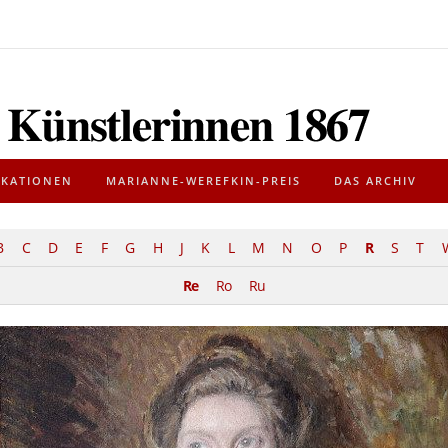
IKATIONEN
MARIANNE-WEREFKIN-PREIS
DAS ARCHIV
B
C
D
E
F
G
H
J
K
L
M
N
O
P
R
S
T
Re
Ro
Ru