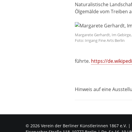
Naturalistische Landschaf
Ölgemälde vom Treiben au
Margarete Gerhardt, Im Gebirge, 
Foto: Irrgang Fine Arts Berlin
führte.
https://de.wikipe
Hinweis auf eine Ausstell
© 2026 Verein der Berliner Künstlerinnen 1867 e.V. |
Eisenacher Straße 118, 10777 Berlin | Do–Sa 16–19 U