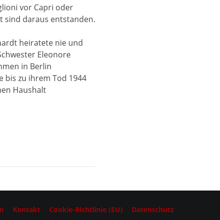
lioni vor Capri oder
t sind daraus entstanden.
ardt heiratete nie und
 Schwester Eleonore
men in Berlin
e bis zu ihrem Tod 1944
en Haushalt
m
Kontakt
Cookie-Richtlinie (EU)
Datenschutz