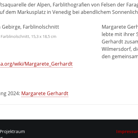
tsaquarelle der Alpen, Farblithografien von Felsen der Farag
f dem Markusplatz in Venedig bei abendlichem Sonnenlich
Margarete Gerh
lebte mit ihrer
Farblinolschnitt, 15,3 x 18,5 cm
Gerhardt zusam
Wilmersdorf, di
den gemeinsam
dia.org/wiki/Margarete_Gerhardt
ung 2024:
Margarete Gerhardt
 Projektraum
Impressu
hr