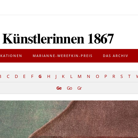
IKATIONEN
MARIANNE-WEREFKIN-PREIS
DAS ARCHIV
B
C
D
E
F
G
H
J
K
L
M
N
O
P
R
S
T
Ge
Go
Gr