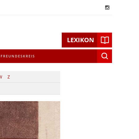
LEXIKON
Suchen
FREUNDESKREIS
nach:
W
Z