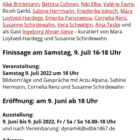
Alke Brinkmann
,
Bettina Cohnen
,
Niki Elbe
,
Valérie Favre
,
Ricoh Gerbl,
Sabine Herrmann
,
Friederike Jokisch
,
Mara
Loytved-Hardegg
,
Emerita Pansowova
,
Cornelia Renz
,
Susanne Schirdewahn
,
Vera Schwelgin
,
Anja Teske
und
als Gast
Ingeborg Ahner-Siese
– kuratiert von Mara
Loytved-Hardegg und Susanne Schirdewahn
Finissage am Samstag, 9. Juli 16-18 Uhr
Veranstaltung:
Samstag 9. Juli 2022 um 18 Uhr
Bildvorträge und Gespräche mit Arzu Alpana, Sabine
Hermann, Cornelia Renz und Susanne Schirdewahn
Eröffnung: am 9. Juni ab 18 Uhr
Ausstellung:
9. Juni bis 9. Juli 2022, Fr / Sa / So 14.00–18 Uhr
und nach Vereinbarung: dynamik@vdbk1867.de