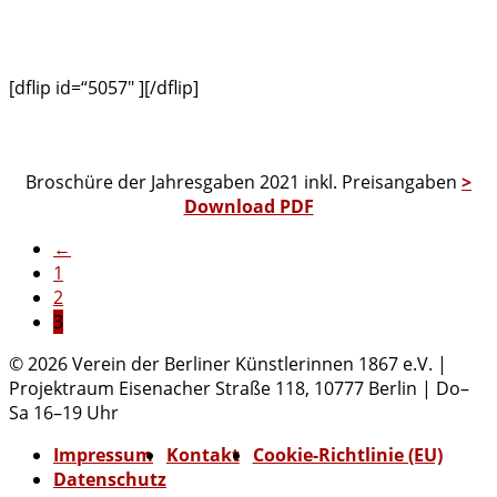
[dflip id=“5057″ ][/dflip]
Broschüre der Jahresgaben 2021 inkl. Preisangaben
>
Download PDF
Posts
←
1
navigation
2
3
© 2026 Verein der Berliner Künstlerinnen 1867 e.V. |
Projektraum Eisenacher Straße 118, 10777 Berlin | Do–
Sa 16–19 Uhr
Impressum
Kontakt
Cookie-Richtlinie (EU)
Datenschutz