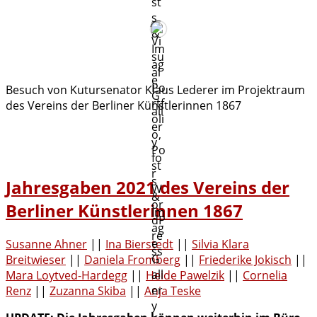
Besuch von Kutursenator Klaus Lederer im Projektraum
des Vereins der Berliner Künstlerinnen 1867
Jahresgaben 2021 des Vereins der
Berliner Künstlerinnen 1867
Susanne Ahner
||
Ina Bierstedt
||
Silvia Klara
Breitwieser
||
Daniela Fromberg
||
Friederike Jokisch
||
Mara Loytved-Hardegg
||
Heide Pawelzik
||
Cornelia
Renz
||
Zuzanna Skiba
||
Anja Teske