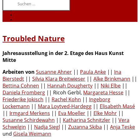
Suchen
Ausstellungen vor 2022
Publikationen
nach:
Marianne-Werefkin-Preis
Das Archiv
Freundeskreis
Troubled Nature
Jahresausstellung
in der 2. Etage des Haus Kunst
Mitte
Arbeiten von
Susanne Ahner
||
Paula Anke
||
Ina
Bierstedt
||
Silvia Klara Breitwieser
||
Alke Brinkmann
||
Bettina Cohnen
||
Hannah Dougherty
||
Niki Elbe
||
Daniela Fromberg
|| Ricoh Gerbl,
Margareta Hesse
||
Friederike Jokisch
||
Rachel Kohn
||
Ingeborg
Lockemann
||
Mara Loytved-Hardegg
||
Elisabeth Masé
||
Irmgard Merkens
||
Eva Moeller
||
Elke Mohr
||
Susanne Schirdewahn
||
Katharina Schnitzler
||
Vera
Schwelgin
||
Nadja Siegl
||
Zuzanna Skiba
||
Anja Teske
und
Gisela Weimann