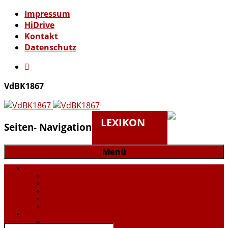
Überspringe
Impressum
den
HiDrive
Inhalt
Kontakt
Datenschutz
VdBK1867
LEXIKON
Seiten- Navigation
Menü
Der Verein
aktuelle Mitglieder
Historische Mitglieder
Vorstände seit 1867
Geschichte des Vereins
Bewerbung zur Aufnahme
Ausstellungen
Ausstellungen und Veranstaltungen