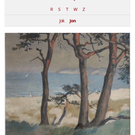
R
S
T
W
Z
Jok
Jon