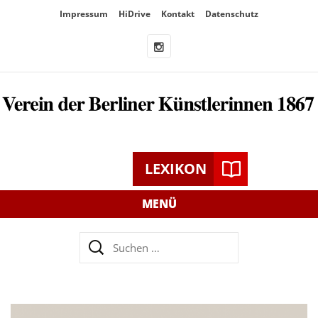
Überspringe
Impressum
HiDrive
Kontakt
Datenschutz
den
Inhalt
LEXIKON
MENÜ
Suchen
nach: