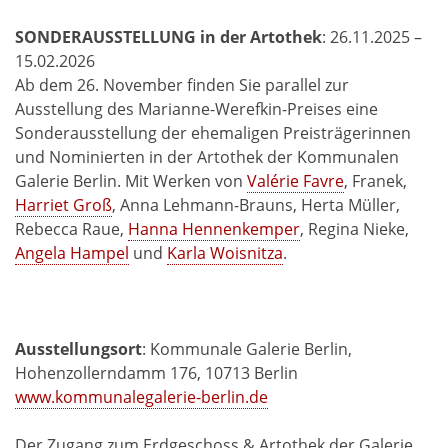
SONDERAUSSTELLUNG in der Artothek
: 26.11.2025 –
15.02.2026
Ab dem 26. November finden Sie parallel zur
Ausstellung des Marianne-Werefkin-Preises eine
Sonderausstellung der ehemaligen Preisträgerinnen
und Nominierten in der Artothek der Kommunalen
Galerie Berlin. Mit Werken von
Valérie Favre
, Franek,
Harriet Groß
, Anna Lehmann-Brauns, Herta Müller,
Rebecca Raue,
Hanna Hennenkemper
, Regina Nieke,
Angela Hampel
und
Karla Woisnitza
.
Ausstellungsort
: Kommunale Galerie Berlin,
Hohenzollerndamm 176, 10713 Berlin
www.kommunalegalerie-berlin.de
Der Zugang zum Erdgeschoss & Artothek der Galerie