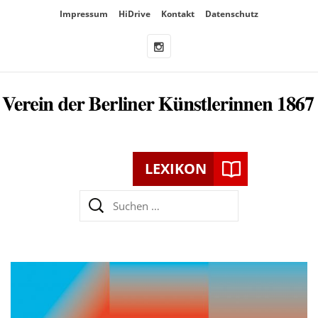
Überspringe
Impressum
HiDrive
Kontakt
Datenschutz
den
Inhalt
LEXIKON
Suchen
nach: