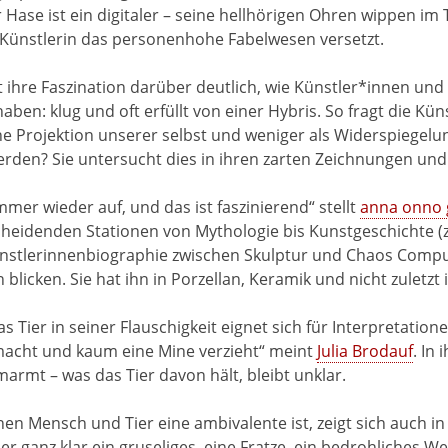
hr Hase ist ein digitaler – seine hellhörigen Ohren wippen im
 Künstlerin das personenhohe Fabelwesen versetzt.
ihre Faszination darüber deutlich, wie Künstler*innen un
en: klug und oft erfüllt von einer Hybris. So fragt die Kün
ne Projektion unserer selbst und weniger als Widerspiegelun
rden? Sie untersucht dies in ihren zarten Zeichnungen und
immer wieder auf, und das ist faszinierend“ stellt
anna onno g
eidenden Stationen von Mythologie bis Kunstgeschichte (z
Künstlerinnenbiographie zwischen Skulptur und Chaos Comp
blicken. Sie hat ihn in Porzellan, Keramik und nicht zuletzt
 Tier in seiner Flauschigkeit eignet sich für Interpretatio
macht und kaum eine Mine verzieht“ meint
Julia Brodauf
. In
armt – was das Tier davon hält, bleibt unklar.
en Mensch und Tier eine ambivalente ist, zeigt sich auch i
Tier ganz klar ein gruseliges, eine Fratze, ein bedrohliches W