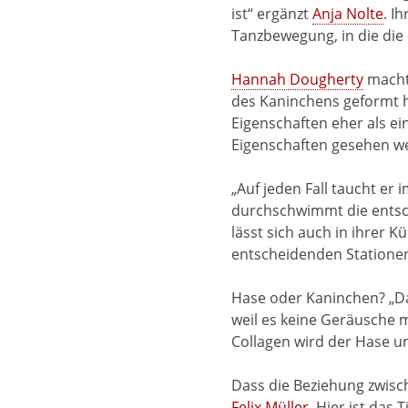
ist“ ergänzt
Anja Nolte
. I
Tanzbewegung, in die die
Hannah Dougherty
macht 
des Kaninchens geformt hab
Eigenschaften eher als ei
Eigenschaften gesehen we
„Auf jeden Fall taucht er 
durchschwimmt die entsch
lässt sich auch in ihrer 
entscheidenden Stationen 
Hase oder Kaninchen? „Das
weil es keine Geräusche 
Collagen wird der Hase um
Dass die Beziehung zwisch
Felix Müller
. Hier ist das 