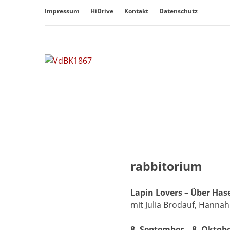
Überspringe
Impressum
HiDrive
Kontakt
Datenschutz
den
Inhalt
rabbitorium
Lapin Lovers – Über Has
mit Julia Brodauf, Hannah 
8. September – 8. Oktob