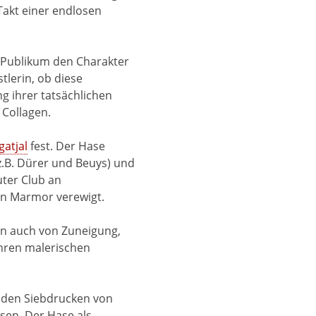
 Takt einer endlosen
d Publikum den Charakter
stlerin, ob diese
g ihrer tatsächlichen
 Collagen.
atjal
fest. Der Hase
.B. Dürer und Beuys) und
uter Club an
 in Marmor verewigt.
nen auch von Zuneigung,
 ihren malerischen
n den Siebdrucken von
esen. Der Hase als