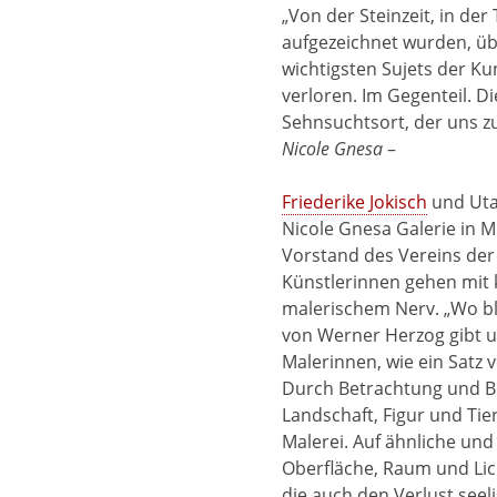
„Von der Steinzeit, in de
aufgezeichnet wurden, ü
wichtigsten Sujets der Ku
verloren. Im Gegenteil. D
Sehnsuchtsort, der uns zu
Nicole Gnesa
–
Friederike Jokisch
und Uta 
Nicole Gnesa Galerie in Mu
Vorstand des Vereins der 
Künstlerinnen gehen mi
malerischem Nerv. „Wo bl
von Werner Herzog gibt un
Malerinnen, wie ein Satz
Durch Betrachtung und B
Landschaft, Figur und Tier
Malerei. Auf ähnliche un
Oberfläche, Raum und Lich
die auch den Verlust see