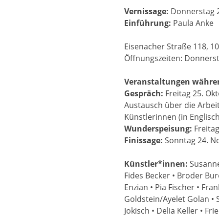
Vernissage:
Donnerstag 2
Einführung:
Paula Anke
Eisenacher Straße 118, 10
Öffnungszeiten: Donnerst
Veranstaltungen währen
Gespräch:
Freitag 25. Ok
Austausch über die Arbei
Künstlerinnen (in Englisch
Wunderspeisung:
Freita
Finissage:
Sonntag 24. N
Künstler*innen:
Susanne
Fides Becker • Broder Bur
Enzian • Pia Fischer • Fra
Goldstein/Ayelet Golan • 
Jokisch • Delia Keller • F