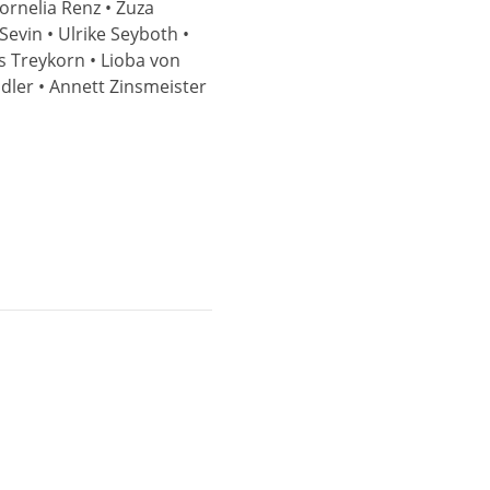
ornelia Renz • Zuza
evin • Ulrike Seyboth •
as Treykorn • Lioba von
idler • Annett Zinsmeister