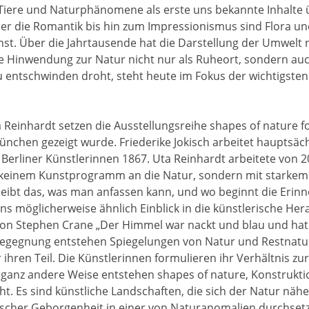
r Tiere und Naturphänomene als erste uns bekannte Inhalte 
ber die Romantik bis hin zum Impressionismus sind Flora un
nst. Über die Jahrtausende hat die Darstellung der Umwelt
ie Hinwendung zur Natur nicht nur als Ruheort, sondern auch
 entschwinden droht, steht heute im Fokus der wichtigsten 
Reinhardt setzen die Ausstellungsreihe shapes of nature for
̈nchen gezeigt wurde. Friederike Jokisch arbeitet hauptsächl
Berliner Künstlerinnen 1867. Uta Reinhardt arbeitete von 20
t keinem Kunstprogramm an die Natur, sondern mit starke
eibt das, was man anfassen kann, und wo beginnt die Erinne
s möglicherweise ähnlich Einblick in die künstlerische H
 von Stephen Crane „Der Himmel war nackt und blau und hat
egegnung entstehen Spiegelungen von Natur und Restnatur
 ihren Teil. Die Künstlerinnen formulieren ihr Verhältnis zu
d ganz andere Weise entstehen shapes of nature, Konstrukti
t. Es sind künstliche Landschaften, die sich der Natur nä
lischer Geborgenheit in einer von Naturanomalien durchsetz