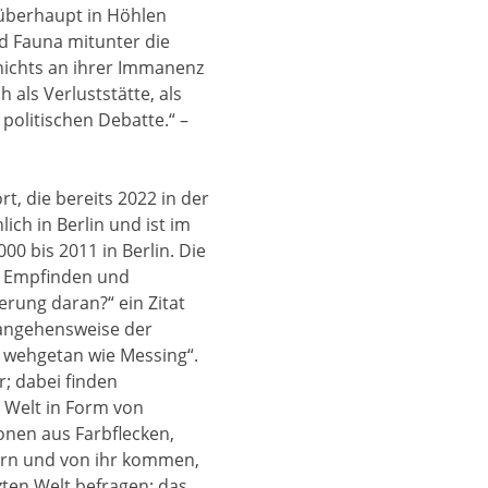
überhaupt in Höhlen
d Fauna mitunter die
 nichts an ihrer Immanenz
 als Verluststätte, als
politischen Debatte.“ –
t, die bereits 2022 in der
ich in Berlin und ist im
00 bis 2011 in Berlin. Die
m Empfinden und
rung daran?“ ein Zitat
erangehensweise der
 wehgetan wie Messing“.
; dabei finden
r Welt in Form von
onen aus Farbflecken,
hern und von ihr kommen,
ten Welt befragen; das