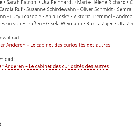
e • Sarah Patroni • Uta Reinhardt • Marie-Hélène Richard • C
Carola Ruf • Susanne Schirdewahn • Oliver Schmidt • Semra S
mann • Lucy Teasdale • Anja Teske • Viktoria Tremmel • Andre
nzessin von Preußen • Gisela Weimann • Ruzica Zajec • Uta Ze
Download:
 Anderen – Le cabinet des curiosités des autres
nload:
Anderen – Le cabinet des curiosités des autres
e