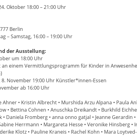
4. Oktober 18:00 – 21:00 Uhr
777 Berlin
ag – Samstag, 16:00 – 19:00 Uhr
d der Ausstellung:
tober um 18:00 Uhr
t an einem Vermittlungsprogramm für Kinder in Anwesenhei
)
g 8. November 19:00 Uhr Künstler*innen-Essen
ovember ab 16:00 Uhr
 Ahner • Kristin Albrecht • Murshida Arzu Alpana • Paula An
ow • Bettina Cohnen • Anuschka Dreikandt • Burkhild Eichheim
nk • Daniela Fromberg • anna onno gatjal • Jeanne Gerardin •
Sabine Herrmann • Margareta Hesse • Veronike Hinsberg • In
riederike Klotz • Pauline Kraneis • Rachel Kohn • Mara Loytved