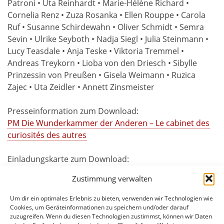
Patroni • Uta Reinhardt • Marie-Hélène Richard •
Cornelia Renz • Zuza Rosanka • Ellen Rouppe • Carola
Ruf • Susanne Schirdewahn • Oliver Schmidt • Semra
Sevin • Ulrike Seyboth • Nadja Siegl • Julia Steinmann •
Lucy Teasdale • Anja Teske • Viktoria Tremmel •
Andreas Treykorn • Lioba von den Driesch • Sibylle
Prinzessin von Preußen • Gisela Weimann • Ruzica
Zajec • Uta Zeidler • Annett Zinsmeister
Presseinformation zum Download:
PM Die Wunderkammer der Anderen – Le cabinet des
curiosités des autres
Einladungskarte zum Download:
EK Die Wunderkammer der Anderen – Le cabinet des
Zustimmung verwalten
curiosités des autres
Um dir ein optimales Erlebnis zu bieten, verwenden wir Technologien wie
Cookies, um Geräteinformationen zu speichern und/oder darauf
zuzugreifen. Wenn du diesen Technologien zustimmst, können wir Daten