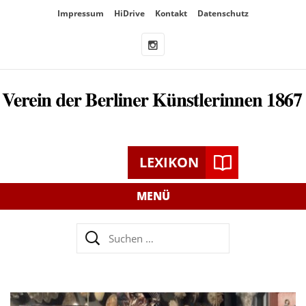
Überspringe
Impressum
HiDrive
Kontakt
Datenschutz
den
Inhalt
LEXIKON
MENÜ
Suchen
nach: