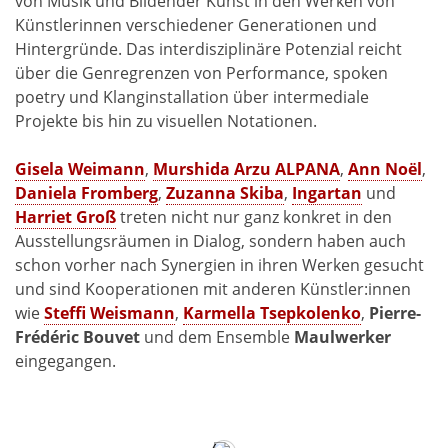
von Musik und Bildender Kunst in den Werken von
Künstlerinnen verschiedener Generationen und
Hintergründe. Das interdisziplinäre Potenzial reicht
über die Genregrenzen von Performance, spoken
poetry und Klanginstallation über intermediale
Projekte bis hin zu visuellen Notationen.
Gisela Weimann
,
Murshida Arzu ALPANA
,
Ann Noël
,
Daniela Fromberg
,
Zuzanna Skiba
,
Ingartan
und
Harriet Groß
treten nicht nur ganz konkret in den
Ausstellungsräumen in Dialog, sondern haben auch
schon vorher nach Synergien in ihren Werken gesucht
und sind Kooperationen mit anderen Künstler:innen
wie
Steffi Weismann
,
Karmella Tsepkolenko
,
Pierre-
Frédéric Bouvet
und dem Ensemble
Maulwerker
eingegangen.