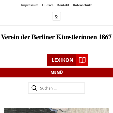
Überspringe
Impressum
HiDrive
Kontakt
Datenschutz
den
Inhalt
LEXIKON
MENÜ
Suchen
nach: